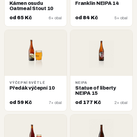
Kámen osudu
Franklin NEIPA 14
Oatmeal Stout 10
od 65 Kč
od 84 Kč
6× obal
5× obal
VÝČEPNÍ SVĚTLÉ
NEIPA
Předák výčepní 10
Statue of liberty
NEIPA 15
od 59 Kč
od 177 Kč
7× obal
2× obal