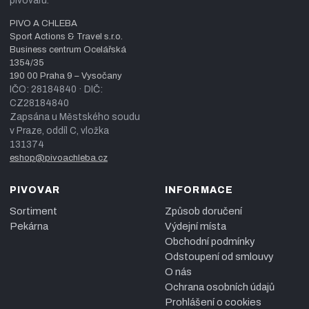
pivovaru.
PIVO A CHLEBA
Sport Actions & Travel s.r.o.
Business centrum Ocelářská
1354/35
190 00 Praha 9 – Vysočany
IČO: 28184840 · DIČ:
CZ28184840
Zapsána u Městského soudu
v Praze, oddíl C, vložka
131374
eshop@pivoachleba.cz
PIVOVAR
INFORMACE
Sortiment
Způsob doručení
Pekárna
Výdejní místa
Obchodní podmínky
Odstoupení od smlouvy
O nás
Ochrana osobních údajů
Prohlášení o cookies