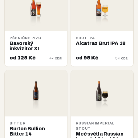
PŠENIČNÉ PIVO
BRUT IPA
Bavorský
Alcatraz Brut IPA 18
inkvizitor XI
od 125 Kč
od 95 Kč
4× obal
5× obal
BITTER
RUSSIAN IMPERIAL
Burton Bullion
STOUT
Bitter 14
Meč světla Russian