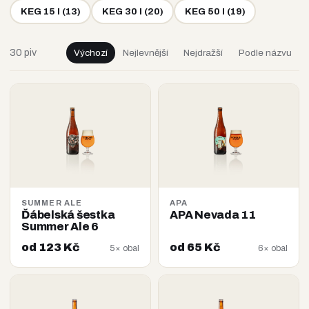
KEG 15 l
(
13
)
KEG 30 l
(
20
)
KEG 50 l
(
19
)
30 piv
Výchozí
Nejlevnější
Nejdražší
Podle názvu
SUMMER ALE
APA
Ďábelská šestka
APA Nevada 11
Summer Ale 6
od 123 Kč
od 65 Kč
5× obal
6× obal