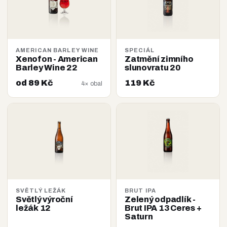
AMERICAN BARLEY WINE
SPECIÁL
Xenofon - American
Zatmění zimního
Barley Wine 22
slunovratu 20
od 89 Kč
119 Kč
4× obal
SVĚTLÝ LEŽÁK
BRUT IPA
Světlý výroční
Zelený odpadlík -
ležák 12
Brut IPA 13 Ceres +
Saturn