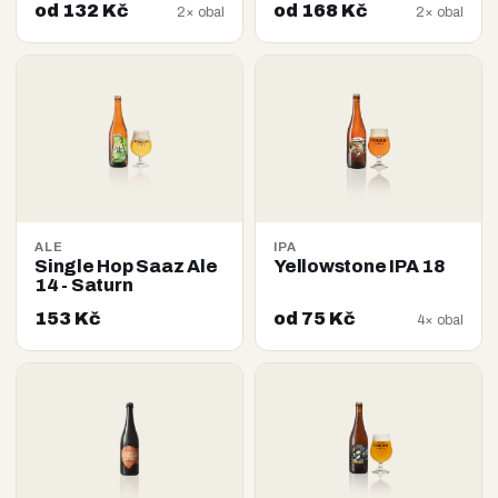
od 132 Kč
od 168 Kč
2× obal
2× obal
ALE
IPA
Single Hop Saaz Ale
Yellowstone IPA 18
14 - Saturn
153 Kč
od 75 Kč
4× obal