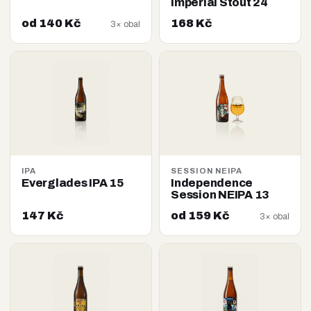
Imperial Stout 24
od 140 Kč
168 Kč
3× obal
IPA
SESSION NEIPA
Everglades IPA 15
Independence
Session NEIPA 13
147 Kč
od 159 Kč
3× obal