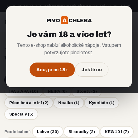
+420 603 807 779
·
eshop@pivoachleba.cz
·
Po–Pá 09:00–17:00
A
PIVO
CHLEBA
A
PIVO
CHLEBA
CZ
EN
Je vám 18 a více let?
Tento e-shop nabízí alkoholické nápoje. Vstupem
NABÍDKA
potvrzujete plnoletost.
Všechna piva
Ano, je mi 18+
Ještě ne
Všechna piva (30)
Ležáky a výčepní
(
3
)
IPA a APA
(
10
)
NEIPA
(
6
)
Stouty
(
2
)
Pšeničná a letní
(
2
)
Nealko
(
1
)
Kyseláče
(
1
)
Speciály
(
5
)
Podle balení:
Lahve
(
30
)
5l soudky
(
2
)
KEG 10 l
(
7
)