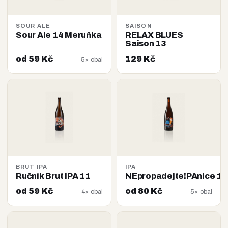
SOUR ALE
SAISON
Sour Ale 14 Meruňka
RELAX BLUES
Saison 13
od 59 Kč
129 Kč
5× obal
BRUT IPA
IPA
Ručník Brut IPA 11
NEpropadejte!PAnice 14
od 59 Kč
od 80 Kč
4× obal
5× obal