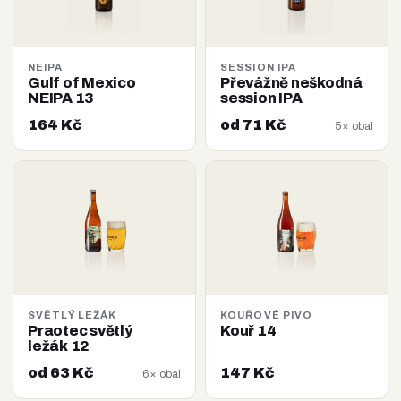
NEIPA
SESSION IPA
Gulf of Mexico
Převážně neškodná
NEIPA 13
session IPA
164 Kč
od 71 Kč
5× obal
SVĚTLÝ LEŽÁK
KOUŘOVÉ PIVO
Praotec světlý
Kouř 14
ležák 12
od 63 Kč
147 Kč
6× obal