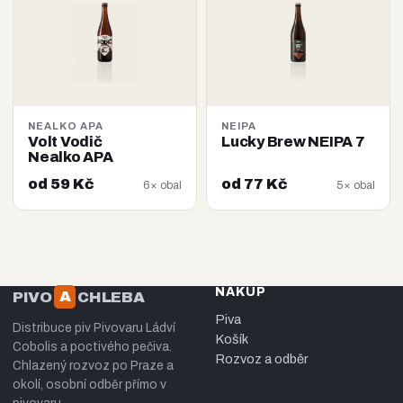
NEALKO APA
NEIPA
Volt Vodič
Lucky Brew NEIPA 7
Nealko APA
od 59 Kč
od 77 Kč
6× obal
5× obal
NÁKUP
A
PIVO
CHLEBA
Piva
Distribuce piv Pivovaru Ládví
Košík
Cobolis a poctivého pečiva.
Rozvoz a odběr
Chlazený rozvoz po Praze a
okolí, osobní odběr přímo v