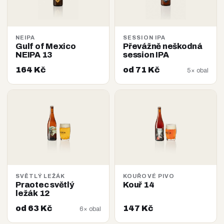
NEIPA
SESSION IPA
Gulf of Mexico
Převážně neškodná
NEIPA 13
session IPA
164 Kč
od 71 Kč
5× obal
SVĚTLÝ LEŽÁK
KOUŘOVÉ PIVO
Praotec světlý
Kouř 14
ležák 12
od 63 Kč
147 Kč
6× obal