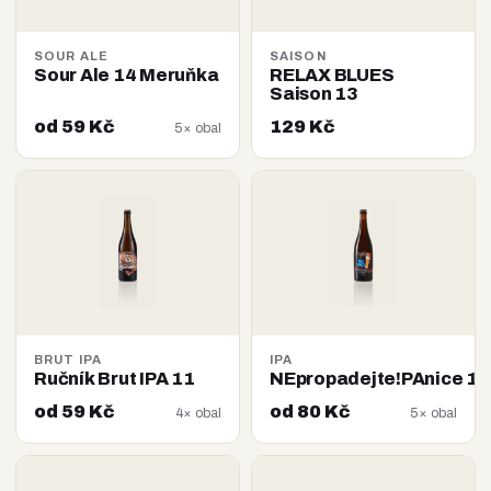
SOUR ALE
SAISON
Sour Ale 14 Meruňka
RELAX BLUES
Saison 13
od 59 Kč
129 Kč
5× obal
BRUT IPA
IPA
Ručník Brut IPA 11
NEpropadejte!PAnice 14
od 59 Kč
od 80 Kč
4× obal
5× obal