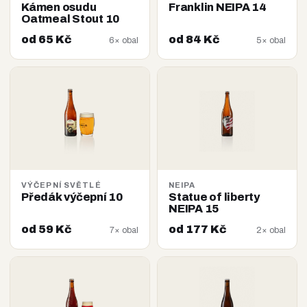
Kámen osudu
Franklin NEIPA 14
Oatmeal Stout 10
od 65 Kč
od 84 Kč
6× obal
5× obal
VÝČEPNÍ SVĚTLÉ
NEIPA
Předák výčepní 10
Statue of liberty
NEIPA 15
od 59 Kč
od 177 Kč
7× obal
2× obal