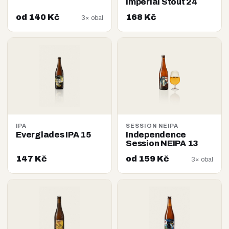
Imperial Stout 24
od 140 Kč
168 Kč
3× obal
IPA
SESSION NEIPA
Everglades IPA 15
Independence
Session NEIPA 13
147 Kč
od 159 Kč
3× obal