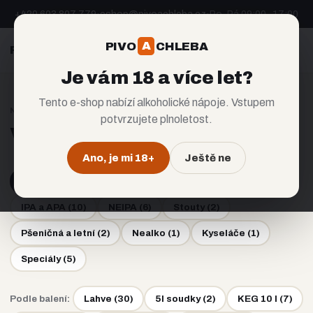
+420 603 807 779
·
eshop@pivoachleba.cz
·
Po–Pá 09:00–17:00
A
PIVO
CHLEBA
A
PIVO
CHLEBA
CZ
EN
Je vám 18 a více let?
Tento e-shop nabízí alkoholické nápoje. Vstupem
NABÍDKA
potvrzujete plnoletost.
Všechna piva
Ano, je mi 18+
Ještě ne
Všechna piva (30)
Ležáky a výčepní
(
3
)
IPA a APA
(
10
)
NEIPA
(
6
)
Stouty
(
2
)
Pšeničná a letní
(
2
)
Nealko
(
1
)
Kyseláče
(
1
)
Speciály
(
5
)
Podle balení:
Lahve
(
30
)
5l soudky
(
2
)
KEG 10 l
(
7
)