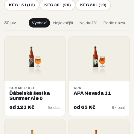
KEG 15 l
(
13
)
KEG 30 l
(
20
)
KEG 50 l
(
19
)
30 piv
Výchozí
Nejlevnější
Nejdražší
Podle názvu
SUMMER ALE
APA
Ďábelská šestka
APA Nevada 11
Summer Ale 6
od 123 Kč
od 65 Kč
5× obal
6× obal