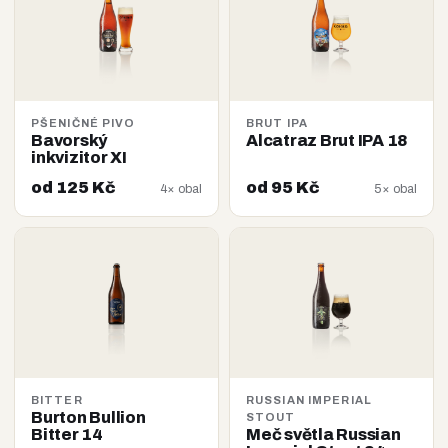
PŠENIČNÉ PIVO
BRUT IPA
Bavorský
Alcatraz Brut IPA 18
inkvizitor XI
od 125 Kč
od 95 Kč
4× obal
5× obal
BITTER
RUSSIAN IMPERIAL
Burton Bullion
STOUT
Bitter 14
Meč světla Russian