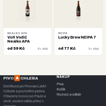
NEALKO APA
NEIPA
Volt Vodič
Lucky Brew NEIPA 7
Nealko APA
od 59 Kč
od 77 Kč
6× obal
5× obal
NÁKUP
A
PIVO
CHLEBA
Piva
Distribuce piv Pivovaru Ládví
Košík
Cobolis a poctivého pečiva.
Rozvoz a odběr
Chlazený rozvoz po Praze a
okolí, osobní odběr přímo v