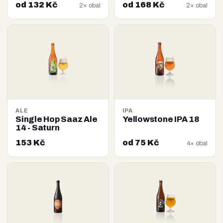
od 132 Kč
od 168 Kč
2× obal
2× obal
ALE
IPA
Single Hop Saaz Ale
Yellowstone IPA 18
14 - Saturn
153 Kč
od 75 Kč
4× obal