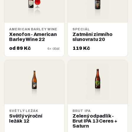
AMERICAN BARLEY WINE
SPECIÁL
Xenofon - American
Zatmění zimního
Barley Wine 22
slunovratu 20
od 89 Kč
119 Kč
4× obal
SVĚTLÝ LEŽÁK
BRUT IPA
Světlý výroční
Zelený odpadlík -
ležák 12
Brut IPA 13 Ceres +
Saturn