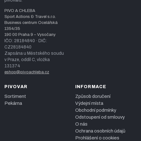
pivovaru.
PIVO A CHLEBA
Sport Actions & Travel s.r.o.
Business centrum Ocelářská
1354/35
190 00 Praha 9 – Vysočany
IČO: 28184840 · DIČ:
CZ28184840
Zapsána u Městského soudu
v Praze, oddíl C, vložka
131374
eshop@pivoachleba.cz
PIVOVAR
INFORMACE
Sortiment
Způsob doručení
Pekárna
Výdejní místa
Obchodní podmínky
Odstoupení od smlouvy
O nás
Ochrana osobních údajů
Prohlášení o cookies