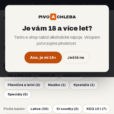
+420 603 807 779
·
eshop@pivoachleba.cz
·
Po–Pá 09:00–17:00
A
PIVO
CHLEBA
A
PIVO
CHLEBA
CZ
EN
Je vám 18 a více let?
Tento e-shop nabízí alkoholické nápoje. Vstupem
NABÍDKA
potvrzujete plnoletost.
Všechna piva
Ano, je mi 18+
Ještě ne
Všechna piva (30)
Ležáky a výčepní
(
3
)
IPA a APA
(
10
)
NEIPA
(
6
)
Stouty
(
2
)
Pšeničná a letní
(
2
)
Nealko
(
1
)
Kyseláče
(
1
)
Speciály
(
5
)
Podle balení:
Lahve
(
30
)
5l soudky
(
2
)
KEG 10 l
(
7
)