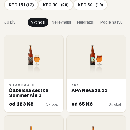
KEG 15 l
(
13
)
KEG 30 l
(
20
)
KEG 50 l
(
19
)
30 piv
Výchozí
Nejlevnější
Nejdražší
Podle názvu
SUMMER ALE
APA
Ďábelská šestka
APA Nevada 11
Summer Ale 6
od 123 Kč
od 65 Kč
5× obal
6× obal