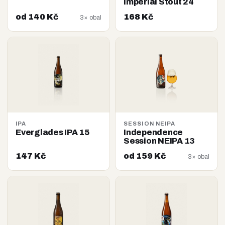
Imperial Stout 24
od 140 Kč
168 Kč
3× obal
IPA
SESSION NEIPA
Everglades IPA 15
Independence
Session NEIPA 13
147 Kč
od 159 Kč
3× obal