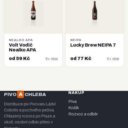
NEALKO APA
NEIPA
Volt Vodič
Lucky Brew NEIPA 7
Nealko APA
od 59 Kč
od 77 Kč
6× obal
5× obal
NÁKUP
A
PIVO
CHLEBA
Piva
Distribuce piv Pivovaru Ládví
Košík
Cobolis a poctivého pečiva.
Rozvoz a odběr
Chlazený rozvoz po Praze a
okolí, osobní odběr přímo v