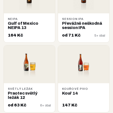
NEIPA
SESSION IPA
Gulf of Mexico
Převážně neškodná
NEIPA 13
session IPA
164 Kč
od 71 Kč
5× obal
SVĚTLÝ LEŽÁK
KOUŘOVÉ PIVO
Praotec světlý
Kouř 14
ležák 12
od 63 Kč
147 Kč
6× obal