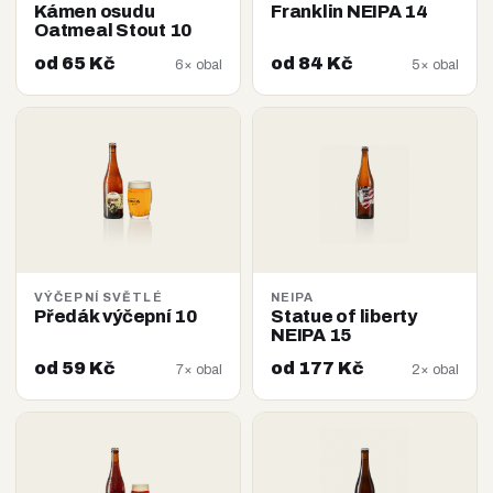
Kámen osudu
Franklin NEIPA 14
Oatmeal Stout 10
od 65 Kč
od 84 Kč
6× obal
5× obal
VÝČEPNÍ SVĚTLÉ
NEIPA
Předák výčepní 10
Statue of liberty
NEIPA 15
od 59 Kč
od 177 Kč
7× obal
2× obal