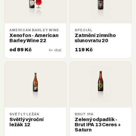
AMERICAN BARLEY WINE
SPECIÁL
Xenofon - American
Zatmění zimního
Barley Wine 22
slunovratu 20
od 89 Kč
119 Kč
4× obal
SVĚTLÝ LEŽÁK
BRUT IPA
Světlý výroční
Zelený odpadlík -
ležák 12
Brut IPA 13 Ceres +
Saturn