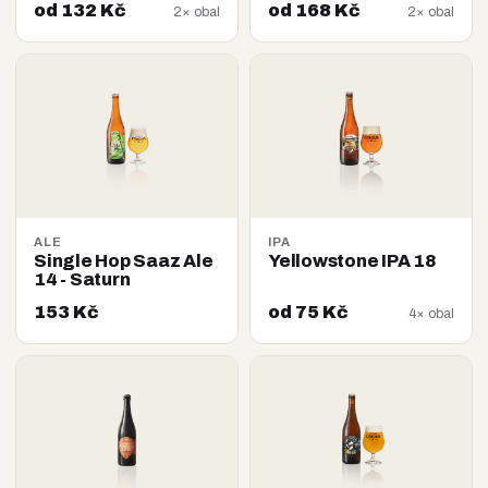
od 132 Kč
od 168 Kč
2× obal
2× obal
ALE
IPA
Single Hop Saaz Ale
Yellowstone IPA 18
14 - Saturn
153 Kč
od 75 Kč
4× obal