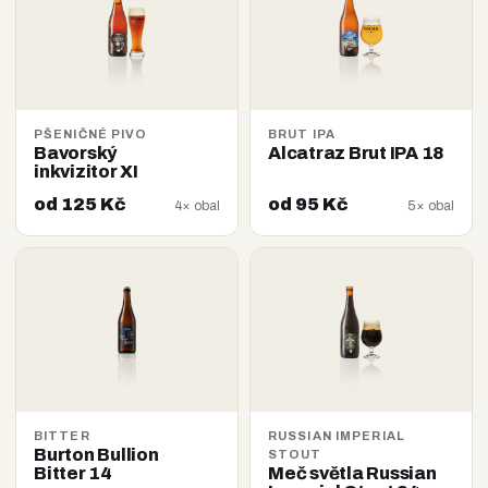
PŠENIČNÉ PIVO
BRUT IPA
Bavorský
Alcatraz Brut IPA 18
inkvizitor XI
od 125 Kč
od 95 Kč
4× obal
5× obal
BITTER
RUSSIAN IMPERIAL
Burton Bullion
STOUT
Bitter 14
Meč světla Russian