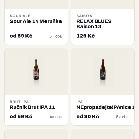
SOUR ALE
SAISON
Sour Ale 14 Meruňka
RELAX BLUES
Saison 13
od 59 Kč
129 Kč
5× obal
BRUT IPA
IPA
Ručník Brut IPA 11
NEpropadejte!PAnice 14
od 59 Kč
od 80 Kč
4× obal
5× obal