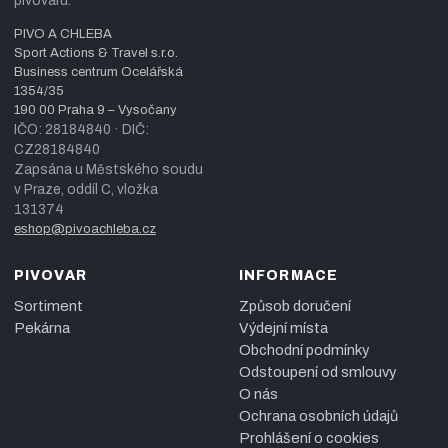
pivovaru.
PIVO A CHLEBA
Sport Actions & Travel s.r.o.
Business centrum Ocelářská
1354/35
190 00 Praha 9 – Vysočany
IČO: 28184840 · DIČ:
CZ28184840
Zapsána u Městského soudu
v Praze, oddíl C, vložka
131374
eshop@pivoachleba.cz
PIVOVAR
INFORMACE
Sortiment
Způsob doručení
Pekárna
Výdejní místa
Obchodní podmínky
Odstoupení od smlouvy
O nás
Ochrana osobních údajů
Prohlášení o cookies