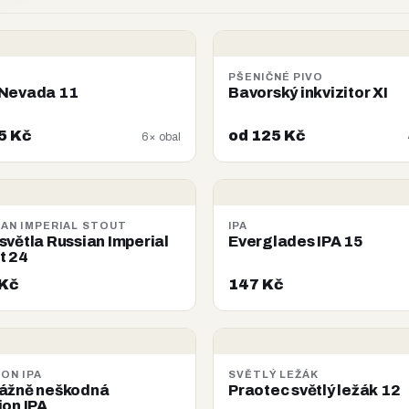
PŠENIČNÉ PIVO
Nevada 11
Bavorský inkvizitor XI
5 Kč
od 125 Kč
6× obal
IAN IMPERIAL STOUT
IPA
světla Russian Imperial
Everglades IPA 15
t 24
 Kč
147 Kč
ON IPA
SVĚTLÝ LEŽÁK
ážně neškodná
Praotec světlý ležák 12
ion IPA