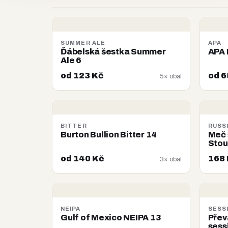
SUMMER ALE
APA
Ďábelská šestka Summer
APA 
Ale 6
od 123 Kč
od 6
5× obal
BITTER
RUSS
Burton Bullion Bitter 14
Meč 
Stou
od 140 Kč
168
3× obal
NEIPA
SESSI
Gulf of Mexico NEIPA 13
Přev
sess