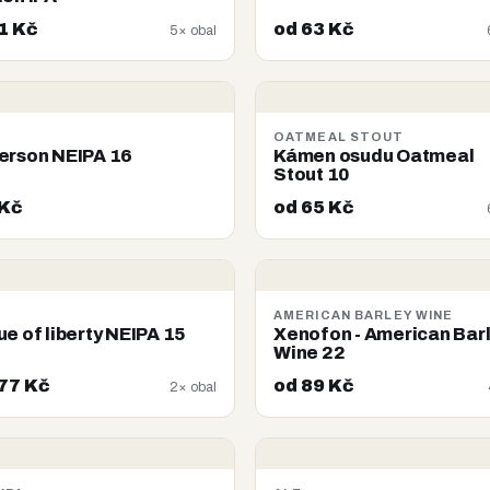
1 Kč
od 63 Kč
5× obal
A
OATMEAL STOUT
erson NEIPA 16
Kámen osudu Oatmeal
Stout 10
 Kč
od 65 Kč
A
AMERICAN BARLEY WINE
ue of liberty NEIPA 15
Xenofon - American Bar
Wine 22
77 Kč
od 89 Kč
2× obal