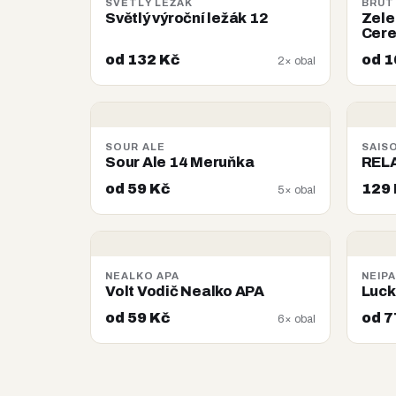
SVĚTLÝ LEŽÁK
BRUT 
Světlý výroční ležák 12
Zele
Cere
od 132 Kč
od 1
2× obal
SOUR ALE
SAIS
Sour Ale 14 Meruňka
RELA
od 59 Kč
129
5× obal
NEALKO APA
NEIP
Volt Vodič Nealko APA
Luck
od 59 Kč
od 7
6× obal