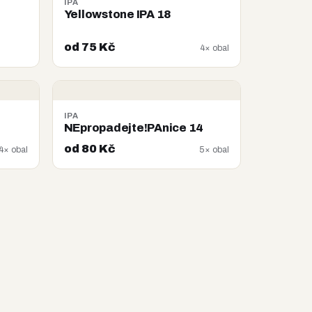
IPA
Yellowstone IPA 18
od 75 Kč
4× obal
IPA
NEpropadejte!PAnice 14
od 80 Kč
4× obal
5× obal