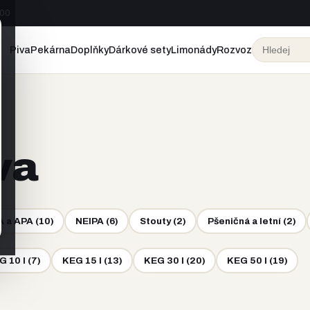
:00
Piva
Pekárna
Doplňky
Dárkové sety
Limonády
Rozvoz
va
A a APA
(
10
)
NEIPA
(
6
)
Stouty
(
2
)
Pšeničná a letní
(
2
)
G 10 l
(
7
)
KEG 15 l
(
13
)
KEG 30 l
(
20
)
KEG 50 l
(
19
)