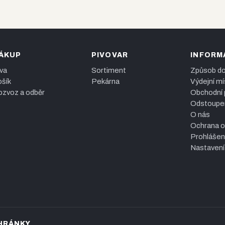
ÁKUP
PIVOVAR
INFORM
va
Sortiment
Způsob do
šík
Pekárna
Výdejní mí
zvoz a odběr
Obchodní
Odstoupen
O nás
Ochrana o
Prohlášen
Nastavení
CHRÁNKY