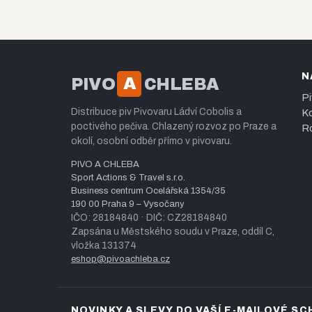
N
A
PIVO
CHLEBA
Pi
Distribuce piv Pivovaru Ládví Cobolis a
Ko
poctivého pečiva. Chlazený rozvoz po Praze a
Ro
okolí, osobní odběr přímo v pivovaru.
PIVO A CHLEBA
Sport Actions & Travel s.r.o.
Business centrum Ocelářská 1354/35
190 00 Praha 9 – Vysočany
IČO: 28184840 · DIČ: CZ28184840
Zapsána u Městského soudu v Praze, oddíl C,
vložka 131374
eshop@pivoachleba.cz
NOVINKY A SLEVY DO VAŠÍ E-MAILOVÉ S