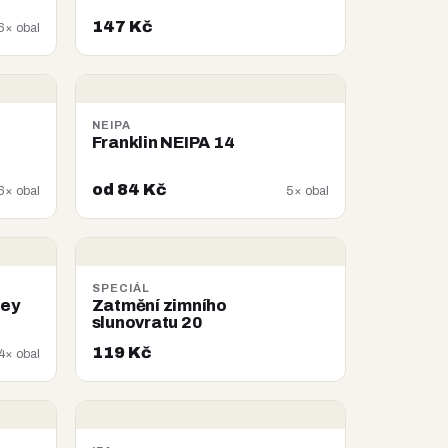
147 Kč
6× obal
NEIPA
Franklin NEIPA 14
od 84 Kč
6× obal
5× obal
SPECIÁL
ley
Zatmění zimního
slunovratu 20
119 Kč
4× obal