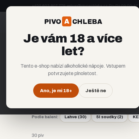
+420 603 807 779
·
eshop@pivoachleba.cz
·
Po–Pá 09:00–17
A
PIVO
CHLEBA
A
PIVO
CHLEBA
Je vám 18 a více
let?
NABÍDKA
Tento e-shop nabízí alkoholické nápoje. Vstupem
Všechna pi
potvrzujete plnoletost.
Ano, je mi 18+
Ještě ne
Všechna piva (30)
Ležáky a výčepní
(
3
)
IP
Podle balení:
Lahve
(
30
)
5l soudky
(
2
)
KE
30 piv