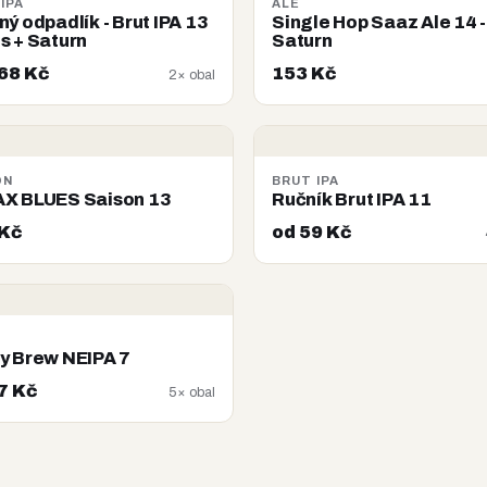
IPA
ALE
ný odpadlík - Brut IPA 13
Single Hop Saaz Ale 14 -
s + Saturn
Saturn
68 Kč
153 Kč
2× obal
ON
BRUT IPA
X BLUES Saison 13
Ručník Brut IPA 11
 Kč
od 59 Kč
A
y Brew NEIPA 7
7 Kč
5× obal