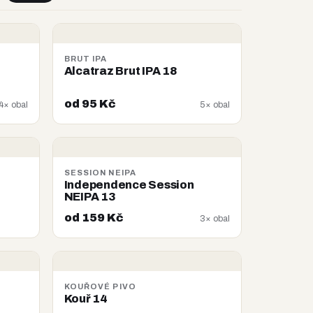
BRUT IPA
Alcatraz Brut IPA 18
od 95 Kč
4× obal
5× obal
SESSION NEIPA
Independence Session
NEIPA 13
od 159 Kč
3× obal
KOUŘOVÉ PIVO
Kouř 14