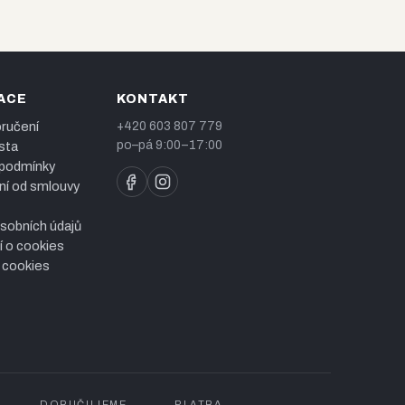
ACE
KONTAKT
ručení
+420 603 807 779
po–pá 9:00–17:00
sta
 podmínky
í od smlouvy
sobních údajů
í o cookies
 cookies
DORUČUJEME
PLATBA