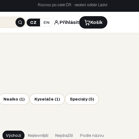
Rozvoz po celé ČR · osobní odběr Ládví
Přihlásit
Košík
CZ
EN
Nealko
(
1
)
Kyseláče
(
1
)
Speciály
(
5
)
Výchozí
Nejlevnější
Nejdražší
Podle názvu