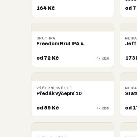
164 Kč
od 7
BRUT IPA
NEIP
Freedom Brut IPA 4
Jeff
od 72 Kč
173
4× obal
VÝČEPNÍ SVĚTLÉ
NEIP
Předák výčepní 10
Stat
od 59 Kč
od 1
7× obal