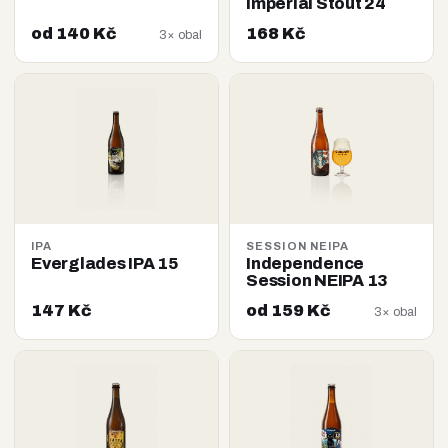
Imperial Stout 24
od 140 Kč
168 Kč
3× obal
IPA
SESSION NEIPA
Everglades IPA 15
Independence
Session NEIPA 13
147 Kč
od 159 Kč
3× obal