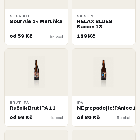
SOUR ALE
SAISON
Sour Ale 14 Meruňka
RELAX BLUES
Saison 13
od 59 Kč
129 Kč
5× obal
BRUT IPA
IPA
Ručník Brut IPA 11
NEpropadejte!PAnice 14
od 59 Kč
od 80 Kč
4× obal
5× obal