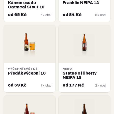
Kámen osudu
Franklin NEIPA 14
Oatmeal Stout 10
od 65 Kč
od 84 Kč
6× obal
5× obal
VÝČEPNÍ SVĚTLÉ
NEIPA
Předák výčepní 10
Statue of liberty
NEIPA 15
od 59 Kč
od 177 Kč
7× obal
2× obal