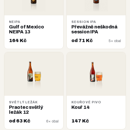
NEIPA
SESSION IPA
Gulf of Mexico
Převážně neškodná
NEIPA 13
session IPA
164 Kč
od 71 Kč
5× obal
SVĚTLÝ LEŽÁK
KOUŘOVÉ PIVO
Praotec světlý
Kouř 14
ležák 12
od 63 Kč
147 Kč
6× obal