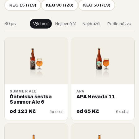
KEG 15 l
(
13
)
KEG 30 l
(
20
)
KEG 50 l
(
19
)
30 piv
Výchozí
Nejlevnější
Nejdražší
Podle názvu
SUMMER ALE
APA
Ďábelská šestka
APA Nevada 11
Summer Ale 6
od 123 Kč
od 65 Kč
5× obal
6× obal