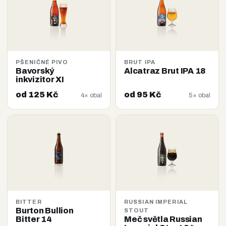
PŠENIČNÉ PIVO
BRUT IPA
Bavorský
Alcatraz Brut IPA 18
inkvizitor XI
od 125 Kč
od 95 Kč
4× obal
5× obal
BITTER
RUSSIAN IMPERIAL
Burton Bullion
STOUT
Bitter 14
Meč světla Russian