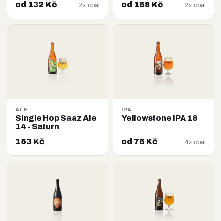
od 132 Kč
od 168 Kč
2× obal
2× obal
ALE
IPA
Single Hop Saaz Ale
Yellowstone IPA 18
14 - Saturn
153 Kč
od 75 Kč
4× obal