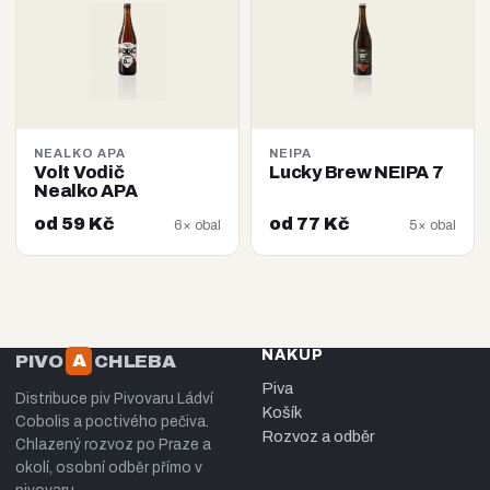
NEALKO APA
NEIPA
Volt Vodič
Lucky Brew NEIPA 7
Nealko APA
od 59 Kč
od 77 Kč
6× obal
5× obal
NÁKUP
A
PIVO
CHLEBA
Piva
Distribuce piv Pivovaru Ládví
Košík
Cobolis a poctivého pečiva.
Rozvoz a odběr
Chlazený rozvoz po Praze a
okolí, osobní odběr přímo v