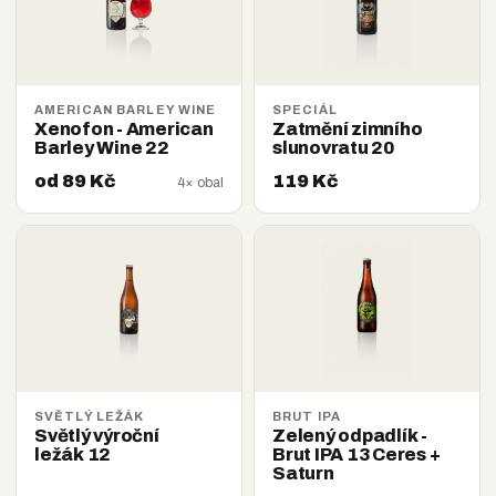
AMERICAN BARLEY WINE
SPECIÁL
Xenofon - American
Zatmění zimního
Barley Wine 22
slunovratu 20
od 89 Kč
119 Kč
4× obal
SVĚTLÝ LEŽÁK
BRUT IPA
Světlý výroční
Zelený odpadlík -
ležák 12
Brut IPA 13 Ceres +
Saturn