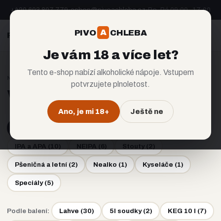
+420 603 807 779
·
eshop@pivoachleba.cz
·
Po–Pá 09:00–17:00
A
PIVO
CHLEBA
A
PIVO
CHLEBA
CZ
EN
Je vám 18 a více let?
Tento e-shop nabízí alkoholické nápoje. Vstupem
NABÍDKA
potvrzujete plnoletost.
Všechna piva
Ano, je mi 18+
Ještě ne
Všechna piva (30)
Ležáky a výčepní
(
3
)
IPA a APA
(
10
)
NEIPA
(
6
)
Stouty
(
2
)
Pšeničná a letní
(
2
)
Nealko
(
1
)
Kyseláče
(
1
)
Speciály
(
5
)
Podle balení:
Lahve
(
30
)
5l soudky
(
2
)
KEG 10 l
(
7
)