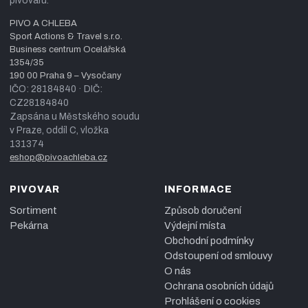
pivovaru.
PIVO A CHLEBA
Sport Actions & Travel s.r.o.
Business centrum Ocelářská
1354/35
190 00 Praha 9 – Vysočany
IČO: 28184840 · DIČ:
CZ28184840
Zapsána u Městského soudu
v Praze, oddíl C, vložka
131374
eshop@pivoachleba.cz
PIVOVAR
INFORMACE
Sortiment
Způsob doručení
Pekárna
Výdejní místa
Obchodní podmínky
Odstoupení od smlouvy
O nás
Ochrana osobních údajů
Prohlášení o cookies